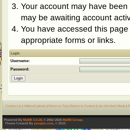
Your account may have been di
may be awaiting account activ
You have accessed this page d
appropriate forms or links.
Login
Username:
Password:
Contact Us
|
VellecaCadcam
|
Return to Top
|
Return to Content
|
Lite (Archive) Mode
|
R
Powered By
MyBB 1.6.18
, © 2002-2026
MyBB Group
.
Theme Created By
yuvapix.com
, © 2010.