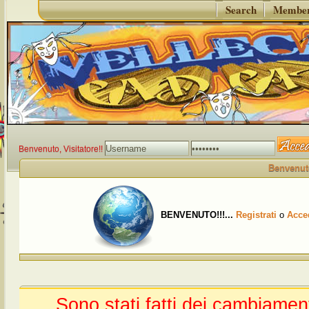
Search
Member 
Benvenuto, Visitatore!!
Benvenuto
BENVENUTO!!!...
Registrati
o
Acce
Sono stati fatti dei cambiamen