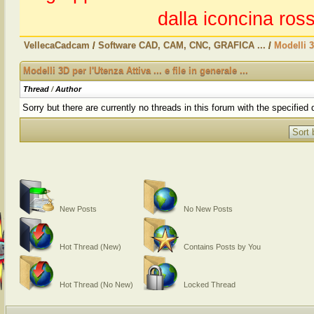
dalla iconcina ross
VellecaCadcam
/
Software CAD, CAM, CNC, GRAFICA ...
/
Modelli 3D
Modelli 3D per l'Utenza Attiva ... e file in generale ...
Thread
/
Author
Sorry but there are currently no threads in this forum with the specified 
New Posts
No New Posts
Hot Thread (New)
Contains Posts by You
Hot Thread (No New)
Locked Thread