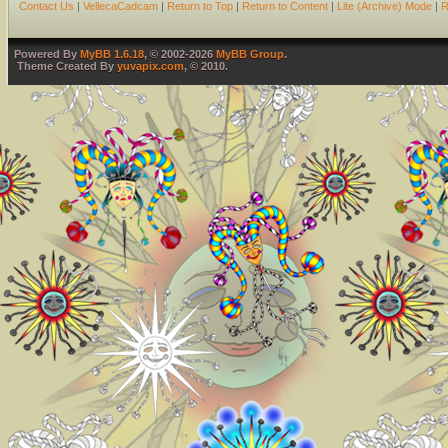
Contact Us
|
VellecaCadcam
|
Return to Top
|
Return to Content
|
Lite (Archive) Mode
|
R
Powered By
MyBB 1.6.18
, © 2002-2026
MyBB Group
.
Theme Created By
yuvapix.com
, © 2010.