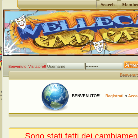
Search
Member 
Benvenuto, Visitatore!!
Benvenuto
BENVENUTO!!!...
Registrati
o
Acce
Sono stati fatti dei cambiamen